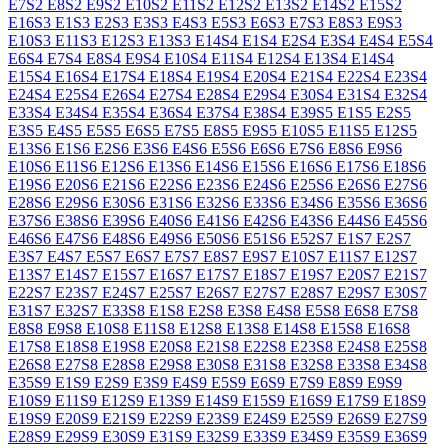
E7
S2 E8
S2 E9
S2 E10
S2 E11
S2 E12
S2 E13
S2 E14
S2 E15
S2
E16
S3 E1
S3 E2
S3 E3
S3 E4
S3 E5
S3 E6
S3 E7
S3 E8
S3 E9
S3
E10
S3 E11
S3 E12
S3 E13
S3 E14
S4 E1
S4 E2
S4 E3
S4 E4
S4 E5
S4
E6
S4 E7
S4 E8
S4 E9
S4 E10
S4 E11
S4 E12
S4 E13
S4 E14
S4
E15
S4 E16
S4 E17
S4 E18
S4 E19
S4 E20
S4 E21
S4 E22
S4 E23
S4
E24
S4 E25
S4 E26
S4 E27
S4 E28
S4 E29
S4 E30
S4 E31
S4 E32
S4
E33
S4 E34
S4 E35
S4 E36
S4 E37
S4 E38
S4 E39
S5 E1
S5 E2
S5
E3
S5 E4
S5 E5
S5 E6
S5 E7
S5 E8
S5 E9
S5 E10
S5 E11
S5 E12
S5
E13
S6 E1
S6 E2
S6 E3
S6 E4
S6 E5
S6 E6
S6 E7
S6 E8
S6 E9
S6
E10
S6 E11
S6 E12
S6 E13
S6 E14
S6 E15
S6 E16
S6 E17
S6 E18
S6
E19
S6 E20
S6 E21
S6 E22
S6 E23
S6 E24
S6 E25
S6 E26
S6 E27
S6
E28
S6 E29
S6 E30
S6 E31
S6 E32
S6 E33
S6 E34
S6 E35
S6 E36
S6
E37
S6 E38
S6 E39
S6 E40
S6 E41
S6 E42
S6 E43
S6 E44
S6 E45
S6
E46
S6 E47
S6 E48
S6 E49
S6 E50
S6 E51
S6 E52
S7 E1
S7 E2
S7
E3
S7 E4
S7 E5
S7 E6
S7 E7
S7 E8
S7 E9
S7 E10
S7 E11
S7 E12
S7
E13
S7 E14
S7 E15
S7 E16
S7 E17
S7 E18
S7 E19
S7 E20
S7 E21
S7
E22
S7 E23
S7 E24
S7 E25
S7 E26
S7 E27
S7 E28
S7 E29
S7 E30
S7
E31
S7 E32
S7 E33
S8 E1
S8 E2
S8 E3
S8 E4
S8 E5
S8 E6
S8 E7
S8
E8
S8 E9
S8 E10
S8 E11
S8 E12
S8 E13
S8 E14
S8 E15
S8 E16
S8
E17
S8 E18
S8 E19
S8 E20
S8 E21
S8 E22
S8 E23
S8 E24
S8 E25
S8
E26
S8 E27
S8 E28
S8 E29
S8 E30
S8 E31
S8 E32
S8 E33
S8 E34
S8
E35
S9 E1
S9 E2
S9 E3
S9 E4
S9 E5
S9 E6
S9 E7
S9 E8
S9 E9
S9
E10
S9 E11
S9 E12
S9 E13
S9 E14
S9 E15
S9 E16
S9 E17
S9 E18
S9
E19
S9 E20
S9 E21
S9 E22
S9 E23
S9 E24
S9 E25
S9 E26
S9 E27
S9
E28
S9 E29
S9 E30
S9 E31
S9 E32
S9 E33
S9 E34
S9 E35
S9 E36
S9