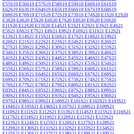
E55
S19 E56
S19 E57
S19 E58
S19 E59
S19 E60
S19 E61
S19
E62
S19 E63
S19 E64
S19 E65
S19 E66
S19 E67
S19 E68
S19
E69
S19 E70
S19 E71
S19 E72
S19 E73
S19 E74
S20 E1
S20 E2
S20
E3
S20 E4
S20 E5
S20 E6
S20 E7
S20 E8
S20 E9
S20 E10
S20
E11
S20 E12
S20 E13
S20 E14
S21 E1
S21 E2
S21 E3
S21 E4
S21
E5
S21 E6
S21 E7
S21 E8
S21 E9
S21 E10
S21 E11
S21 E12
S21
E13
S21 E14
S21 E15
S21 E16
S21 E17
S21 E18
S21 E19
S21
E20
S21 E21
S21 E22
S21 E23
S21 E24
S21 E25
S21 E26
S21
E27
S21 E28
S21 E29
S21 E30
S21 E31
S21 E32
S21 E33
S21
E34
S21 E35
S21 E36
S21 E37
S21 E38
S21 E39
S21 E40
S21
E41
S21 E42
S21 E43
S21 E44
S21 E45
S21 E46
S21 E47
S21
E48
S21 E49
S21 E50
S21 E51
S21 E52
S21 E53
S21 E54
S21
E55
S21 E56
S21 E57
S21 E58
S21 E59
S21 E60
S21 E61
S21
E62
S21 E63
S21 E64
S21 E65
S21 E66
S21 E67
S21 E68
S21
E69
S21 E70
S21 E71
S21 E72
S21 E73
S21 E74
S21 E75
S21
E76
S21 E77
S21 E78
S21 E79
S21 E80
S21 E81
S21 E82
S21
E83
S21 E84
S21 E85
S21 E86
S21 E87
S21 E88
S21 E89
S21
E90
S21 E91
S21 E92
S21 E93
S21 E94
S21 E95
S21 E96
S21
E97
S21 E98
S21 E99
S21 E100
S21 E101
S21 E102
S21 E103
S21
E104
S21 E105
S21 E106
S21 E107
S21 E108
S21 E109
S21
E110
S21 E111
S21 E112
S21 E113
S21 E114
S21 E115
S21 E116
S21
E117
S21 E118
S21 E119
S21 E120
S21 E121
S21 E122
S21
E123
S21 E124
S21 E125
S21 E126
S21 E127
S21 E128
S21
E129
S21 E130
S21 E131
S21 E132
S21 E133
S21 E134
S21
E135
S21 E136
S21 E137
S21 E138
S21 E139
S21 E140
S21