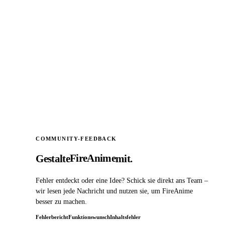
COMMUNITY-FEEDBACK
Fire
Anime
Gestalte
mit.
Fehler entdeckt oder eine Idee? Schick sie direkt ans Team –
wir lesen jede Nachricht und nutzen sie, um FireAnime
besser zu machen.
Fehlerbericht
Funktionswunsch
Inhaltsfehler