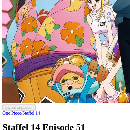
Layout anpassen
One Piece
/
Staffel 14
Staffel 14 Episode 51