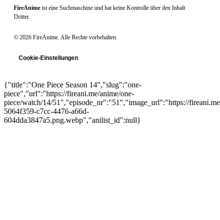
FireAnime
ist eine Suchmaschine und hat keine Kontrolle über den Inhalt
Dritter.
© 2026 FireAnime. Alle Rechte vorbehalten.
Cookie-Einstellungen
{"title":"One Piece Season 14","slug":"one-
piece","url":"https://fireani.me/anime/one-
piece/watch/14/51","episode_nr":"51","image_url":"https://fireani.me
5064f359-c7cc-4476-a66d-
604dda3847a5.png.webp","anilist_id":null}