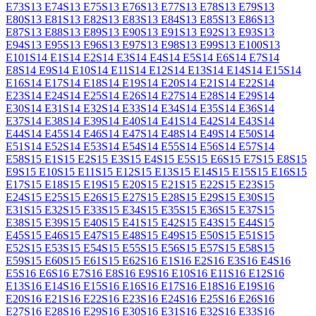
E73
S13 E74
S13 E75
S13 E76
S13 E77
S13 E78
S13 E79
S13
E80
S13 E81
S13 E82
S13 E83
S13 E84
S13 E85
S13 E86
S13
E87
S13 E88
S13 E89
S13 E90
S13 E91
S13 E92
S13 E93
S13
E94
S13 E95
S13 E96
S13 E97
S13 E98
S13 E99
S13 E100
S13
E101
S14 E1
S14 E2
S14 E3
S14 E4
S14 E5
S14 E6
S14 E7
S14
E8
S14 E9
S14 E10
S14 E11
S14 E12
S14 E13
S14 E14
S14 E15
S14
E16
S14 E17
S14 E18
S14 E19
S14 E20
S14 E21
S14 E22
S14
E23
S14 E24
S14 E25
S14 E26
S14 E27
S14 E28
S14 E29
S14
E30
S14 E31
S14 E32
S14 E33
S14 E34
S14 E35
S14 E36
S14
E37
S14 E38
S14 E39
S14 E40
S14 E41
S14 E42
S14 E43
S14
E44
S14 E45
S14 E46
S14 E47
S14 E48
S14 E49
S14 E50
S14
E51
S14 E52
S14 E53
S14 E54
S14 E55
S14 E56
S14 E57
S14
E58
S15 E1
S15 E2
S15 E3
S15 E4
S15 E5
S15 E6
S15 E7
S15 E8
S15
E9
S15 E10
S15 E11
S15 E12
S15 E13
S15 E14
S15 E15
S15 E16
S15
E17
S15 E18
S15 E19
S15 E20
S15 E21
S15 E22
S15 E23
S15
E24
S15 E25
S15 E26
S15 E27
S15 E28
S15 E29
S15 E30
S15
E31
S15 E32
S15 E33
S15 E34
S15 E35
S15 E36
S15 E37
S15
E38
S15 E39
S15 E40
S15 E41
S15 E42
S15 E43
S15 E44
S15
E45
S15 E46
S15 E47
S15 E48
S15 E49
S15 E50
S15 E51
S15
E52
S15 E53
S15 E54
S15 E55
S15 E56
S15 E57
S15 E58
S15
E59
S15 E60
S15 E61
S15 E62
S16 E1
S16 E2
S16 E3
S16 E4
S16
E5
S16 E6
S16 E7
S16 E8
S16 E9
S16 E10
S16 E11
S16 E12
S16
E13
S16 E14
S16 E15
S16 E16
S16 E17
S16 E18
S16 E19
S16
E20
S16 E21
S16 E22
S16 E23
S16 E24
S16 E25
S16 E26
S16
E27
S16 E28
S16 E29
S16 E30
S16 E31
S16 E32
S16 E33
S16