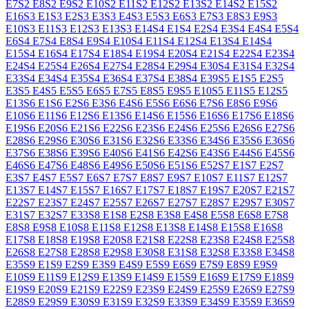
E7
S2 E8
S2 E9
S2 E10
S2 E11
S2 E12
S2 E13
S2 E14
S2 E15
S2
E16
S3 E1
S3 E2
S3 E3
S3 E4
S3 E5
S3 E6
S3 E7
S3 E8
S3 E9
S3
E10
S3 E11
S3 E12
S3 E13
S3 E14
S4 E1
S4 E2
S4 E3
S4 E4
S4 E5
S4
E6
S4 E7
S4 E8
S4 E9
S4 E10
S4 E11
S4 E12
S4 E13
S4 E14
S4
E15
S4 E16
S4 E17
S4 E18
S4 E19
S4 E20
S4 E21
S4 E22
S4 E23
S4
E24
S4 E25
S4 E26
S4 E27
S4 E28
S4 E29
S4 E30
S4 E31
S4 E32
S4
E33
S4 E34
S4 E35
S4 E36
S4 E37
S4 E38
S4 E39
S5 E1
S5 E2
S5
E3
S5 E4
S5 E5
S5 E6
S5 E7
S5 E8
S5 E9
S5 E10
S5 E11
S5 E12
S5
E13
S6 E1
S6 E2
S6 E3
S6 E4
S6 E5
S6 E6
S6 E7
S6 E8
S6 E9
S6
E10
S6 E11
S6 E12
S6 E13
S6 E14
S6 E15
S6 E16
S6 E17
S6 E18
S6
E19
S6 E20
S6 E21
S6 E22
S6 E23
S6 E24
S6 E25
S6 E26
S6 E27
S6
E28
S6 E29
S6 E30
S6 E31
S6 E32
S6 E33
S6 E34
S6 E35
S6 E36
S6
E37
S6 E38
S6 E39
S6 E40
S6 E41
S6 E42
S6 E43
S6 E44
S6 E45
S6
E46
S6 E47
S6 E48
S6 E49
S6 E50
S6 E51
S6 E52
S7 E1
S7 E2
S7
E3
S7 E4
S7 E5
S7 E6
S7 E7
S7 E8
S7 E9
S7 E10
S7 E11
S7 E12
S7
E13
S7 E14
S7 E15
S7 E16
S7 E17
S7 E18
S7 E19
S7 E20
S7 E21
S7
E22
S7 E23
S7 E24
S7 E25
S7 E26
S7 E27
S7 E28
S7 E29
S7 E30
S7
E31
S7 E32
S7 E33
S8 E1
S8 E2
S8 E3
S8 E4
S8 E5
S8 E6
S8 E7
S8
E8
S8 E9
S8 E10
S8 E11
S8 E12
S8 E13
S8 E14
S8 E15
S8 E16
S8
E17
S8 E18
S8 E19
S8 E20
S8 E21
S8 E22
S8 E23
S8 E24
S8 E25
S8
E26
S8 E27
S8 E28
S8 E29
S8 E30
S8 E31
S8 E32
S8 E33
S8 E34
S8
E35
S9 E1
S9 E2
S9 E3
S9 E4
S9 E5
S9 E6
S9 E7
S9 E8
S9 E9
S9
E10
S9 E11
S9 E12
S9 E13
S9 E14
S9 E15
S9 E16
S9 E17
S9 E18
S9
E19
S9 E20
S9 E21
S9 E22
S9 E23
S9 E24
S9 E25
S9 E26
S9 E27
S9
E28
S9 E29
S9 E30
S9 E31
S9 E32
S9 E33
S9 E34
S9 E35
S9 E36
S9