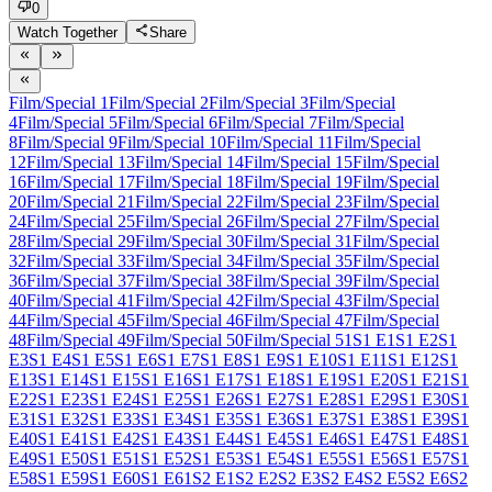
0
Watch Together
Share
Film/Special 1
Film/Special 2
Film/Special 3
Film/Special
4
Film/Special 5
Film/Special 6
Film/Special 7
Film/Special
8
Film/Special 9
Film/Special 10
Film/Special 11
Film/Special
12
Film/Special 13
Film/Special 14
Film/Special 15
Film/Special
16
Film/Special 17
Film/Special 18
Film/Special 19
Film/Special
20
Film/Special 21
Film/Special 22
Film/Special 23
Film/Special
24
Film/Special 25
Film/Special 26
Film/Special 27
Film/Special
28
Film/Special 29
Film/Special 30
Film/Special 31
Film/Special
32
Film/Special 33
Film/Special 34
Film/Special 35
Film/Special
36
Film/Special 37
Film/Special 38
Film/Special 39
Film/Special
40
Film/Special 41
Film/Special 42
Film/Special 43
Film/Special
44
Film/Special 45
Film/Special 46
Film/Special 47
Film/Special
48
Film/Special 49
Film/Special 50
Film/Special 51
S1 E1
S1 E2
S1
E3
S1 E4
S1 E5
S1 E6
S1 E7
S1 E8
S1 E9
S1 E10
S1 E11
S1 E12
S1
E13
S1 E14
S1 E15
S1 E16
S1 E17
S1 E18
S1 E19
S1 E20
S1 E21
S1
E22
S1 E23
S1 E24
S1 E25
S1 E26
S1 E27
S1 E28
S1 E29
S1 E30
S1
E31
S1 E32
S1 E33
S1 E34
S1 E35
S1 E36
S1 E37
S1 E38
S1 E39
S1
E40
S1 E41
S1 E42
S1 E43
S1 E44
S1 E45
S1 E46
S1 E47
S1 E48
S1
E49
S1 E50
S1 E51
S1 E52
S1 E53
S1 E54
S1 E55
S1 E56
S1 E57
S1
E58
S1 E59
S1 E60
S1 E61
S2 E1
S2 E2
S2 E3
S2 E4
S2 E5
S2 E6
S2